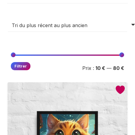
Prix
Prix
Filtrer
Prix :
10 €
—
80 €
min
max