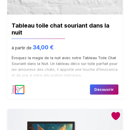
Tableau toile chat souriant dans la
nuit
Accueil
34,00
€
à partir de
Boutique
Évoquez la magie de la nuit avec notre Tableau Toile Chat
Souriant dans la Nuit. Un tableau déco sur toile parfait pour
les amoureux des chats, il apporte une touche d’innocence
Contact
et de joie à votre décoration intérieure.
Découvrir
Mon compte