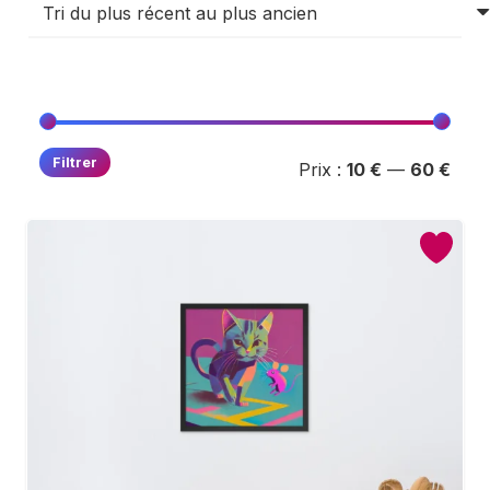
Prix
Prix
Filtrer
Prix :
10 €
—
60 €
min
max