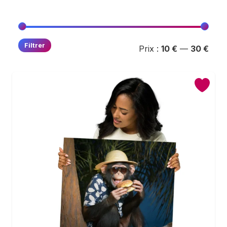
Prix
Prix
Filtrer
Prix :
10 €
—
30 €
min
max
Accueil