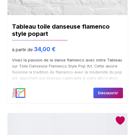
Tableau toile danseuse flamenco
style popart
Accueil
34,00
€
à partir de
Boutique
Vivez la passion de la danse flamenco avec notre Tableau
sur Toile Danseuse Flamenco Style Pop Art. Cette œuvre
fusionne la tradition du flamenco avec la modernité du pop
Contact
art, apportant une énergie captivante à votre décoration.
Découvrir
Mon compte