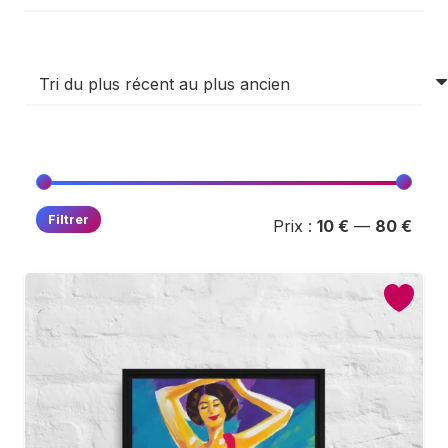
Prix
Prix
Filtrer
Prix :
10 €
—
80 €
min
max