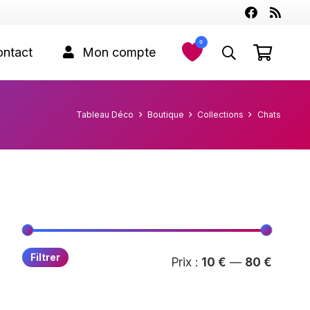
0
ntact
Mon compte
Tableau Déco
Boutique
Collections
Chats
Prix
Prix
Filtrer
Prix :
10 €
—
80 €
min
max