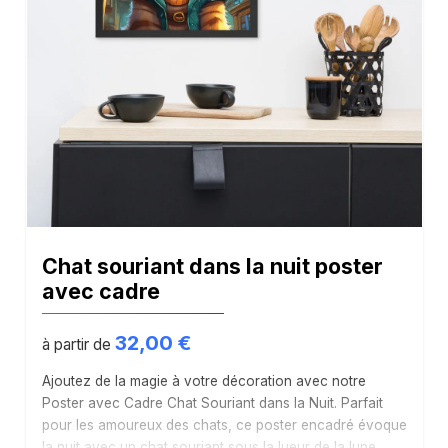
Chat souriant dans la nuit poster
avec cadre
32,00
€
à partir de
Ajoutez de la magie à votre décoration avec notre
Poster avec Cadre Chat Souriant dans la Nuit. Parfait
pour les amoureux des chats, ce poster encadré évoque
la nuit avec un chat souriant sous la lueur de la lune.