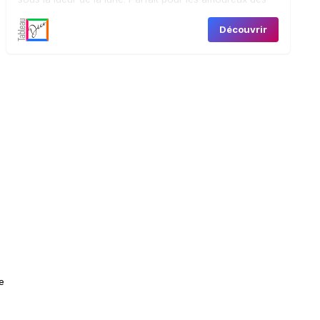
chats, il ajoute une touche de joie et d’innocence à
Découvrir
votre espace.
e