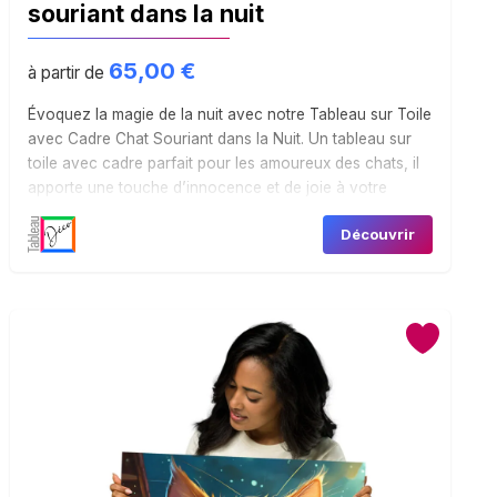
souriant dans la nuit
65,00
€
à partir de
Évoquez la magie de la nuit avec notre Tableau sur Toile
avec Cadre Chat Souriant dans la Nuit. Un tableau sur
toile avec cadre parfait pour les amoureux des chats, il
apporte une touche d’innocence et de joie à votre
décoration intérieure.
Découvrir