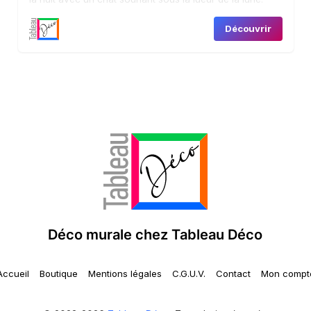
Des détails vifs et un cadre élégant en font une pièce
Découvrir
précieuse pour n’importe quel espace.
Déco murale chez Tableau Déco
Accueil
Boutique
Mentions légales
C.G.U.V.
Contact
Mon compt